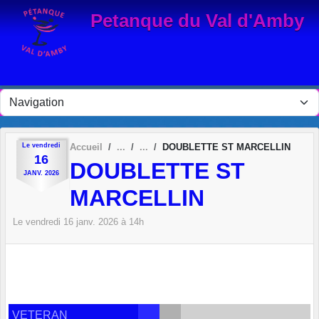
Panneau de gestion des cookies
Petanque du Val d'Amby
Le
vendredi
Accueil
DOUBLETTE ST MARCELLIN
16
DOUBLETTE ST
JANV.
2026
MARCELLIN
Le
vendredi
16
janv.
2026
à 14h
VETERAN