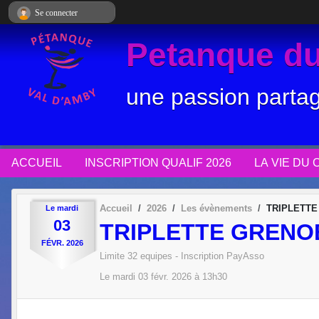
Panneau de gestion des cookies
Se connecter
Petanque du
une passion parta
ACCUEIL
INSCRIPTION QUALIF 2026
LA VIE DU 
Accueil
2026
Les évènements
TRIPLETT
Le
mardi
03
TRIPLETTE GRENO
FÉVR.
2026
Limite 32 equipes - Inscription PayAsso
Le
mardi
03
févr.
2026
à 13h30