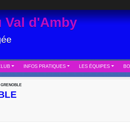
 Val d'Amby
gée
CLUB
INFOS PRATIQUES
LES ÉQUIPES
BO
E GRENOBLE
BLE