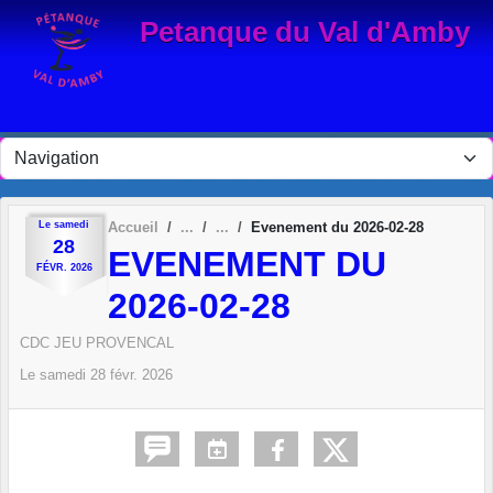
Panneau de gestion des cookies
Petanque du Val d'Amby
Le
samedi
Accueil
Evenement du 2026-02-28
28
EVENEMENT DU
FÉVR.
2026
2026-02-28
CDC JEU PROVENCAL
Le
samedi
28
févr.
2026