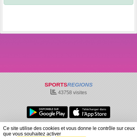
SPORTS
REGIONS
43758
visites
Charte cookies
Gestion des cookies
Ce site utilise des cookies et vous donne le contrôle sur ceux
Informations légales
Signaler un contenu inapproprié
que vous souhaitez activer