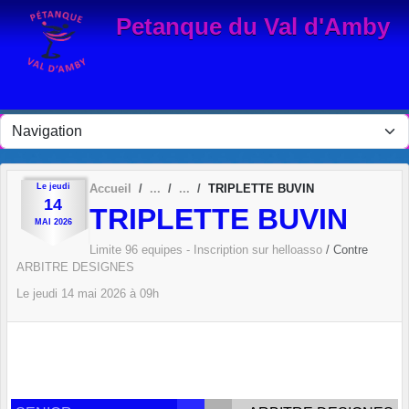
Panneau de gestion des cookies
Petanque du Val d'Amby
Le
jeudi
Accueil
TRIPLETTE BUVIN
14
TRIPLETTE BUVIN
MAI
2026
Limite 96 equipes - Inscription sur helloasso
/ Contre
ARBITRE DESIGNES
Le
jeudi
14
mai
2026
à 09h