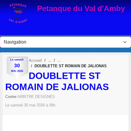
Panneau de gestion des cookies
Petanque du Val d'Amby
Le
samedi
Accueil
30
DOUBLETTE ST ROMAIN DE JALIONAS
MAI
2026
DOUBLETTE ST
ROMAIN DE JALIONAS
Contre
ARBITRE DESIGNES
Le
samedi
30
mai
2026
à 09h