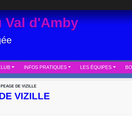
 Val d'Amby
gée
CLUB
INFOS PRATIQUES
LES ÉQUIPES
BO
 PEAGE DE VIZILLE
DE VIZILLE