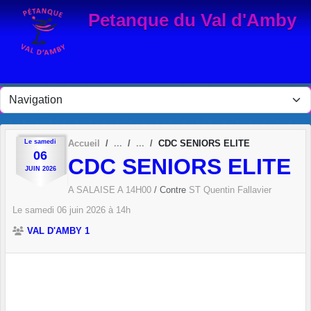
Panneau de gestion des cookies
Petanque du Val d'Amby
Le
samedi
Accueil
CDC SENIORS ELITE
06
CDC SENIORS ELITE
JUIN
2026
A SALAISE A 14H00
/ Contre
ST Quentin Fallavier
Le
samedi
06
juin
2026
à 14h
VAL D'AMBY 1