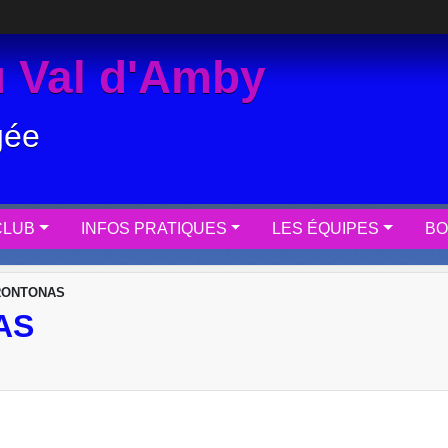
 Val d'Amby
gée
CLUB
INFOS PRATIQUES
LES ÉQUIPES
BO
RONTONAS
AS