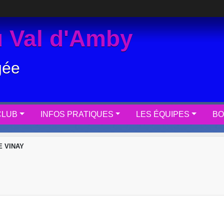
 Val d'Amby
gée
CLUB
INFOS PRATIQUES
LES ÉQUIPES
BO
 VINAY