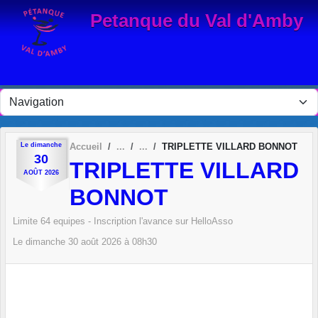
Panneau de gestion des cookies
Petanque du Val d'Amby
Le
dimanche
Accueil
TRIPLETTE VILLARD BONNOT
30
TRIPLETTE VILLARD
AOÛT
2026
BONNOT
Limite 64 equipes - Inscription l'avance sur HelloAsso
Le
dimanche
30
août
2026
à 08h30