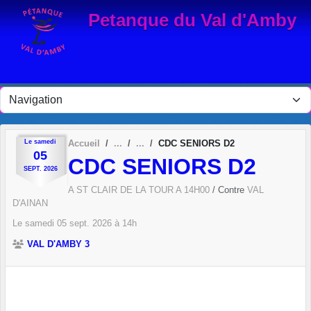
Panneau de gestion des cookies
Petanque du Val d'Amby
Le
samedi
Accueil
CDC SENIORS D2
05
CDC SENIORS D2
SEPT.
2026
A ST CLAIR DE LA TOUR A 14H00
/ Contre
VAL
D'AINAN
Le
samedi
05
sept.
2026
à 14h
VAL D'AMBY 3