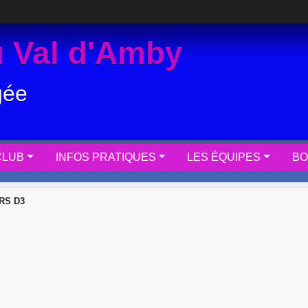
 Val d'Amby
gée
CLUB
INFOS PRATIQUES
LES ÉQUIPES
BO
RS D3