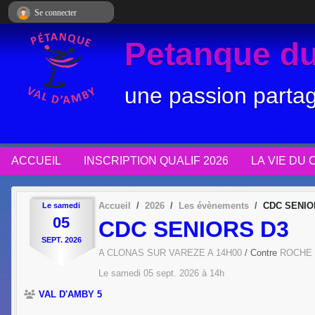
Panneau de gestion des cookies
Se connecter
Petanque du
une passion parta
ACCUEIL
INSCRIPTION QUALIF 2026
LA VIE DU 
Accueil
2026
Les évènements
CDC SENIO
Le
samedi
05
CDC SENIORS D3
SEPT.
2026
A CLONAS SUR VAREZE A 14H00
/ Contre
ROCHE
Le
samedi
05
sept.
2026
à 14h
VAL D'AMBY 5