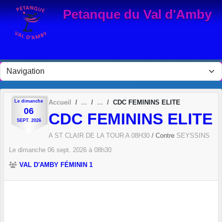
Panneau de gestion des cookies
Petanque du Val d'Amby
Le
dimanche
Accueil
CDC FEMININS ELITE
06
CDC FEMININS ELITE
SEPT.
2026
A ST CLAIR DE LA TOUR A 08H30
/ Contre
SEYSSINS
Le
dimanche
06
sept.
2026
à 08h30
VAL D'AMBY FÉMININ 1