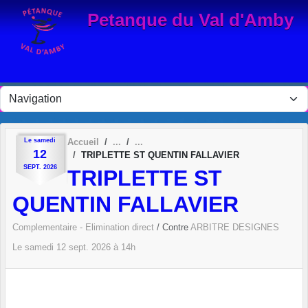
Panneau de gestion des cookies
Petanque du Val d'Amby
Le
samedi
Accueil
12
TRIPLETTE ST QUENTIN FALLAVIER
SEPT.
2026
TRIPLETTE ST
QUENTIN FALLAVIER
Complementaire - Elimination direct
/ Contre
ARBITRE DESIGNES
Le
samedi
12
sept.
2026
à 14h