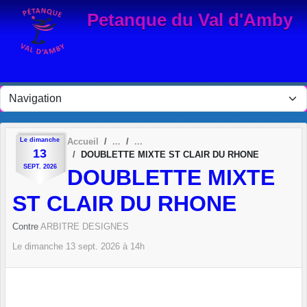
Panneau de gestion des cookies
Petanque du Val d'Amby
Le
dimanche
Accueil
13
DOUBLETTE MIXTE ST CLAIR DU RHONE
SEPT.
2026
DOUBLETTE MIXTE
ST CLAIR DU RHONE
Contre
ARBITRE DESIGNES
Le
dimanche
13
sept.
2026
à 14h