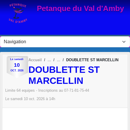
Panneau de gestion des cookies
Petanque du Val d'Amby
Le
samedi
Accueil
DOUBLETTE ST MARCELLIN
10
DOUBLETTE ST
OCT.
2026
MARCELLIN
Limite 64 equipes - Inscriptions au 07-71-81-75-44
Le
samedi
10
oct.
2026
à 14h