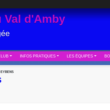
 Val d'Amby
gée
CLUB
INFOS PRATIQUES
LES ÉQUIPES
BO
 EYBENS
S