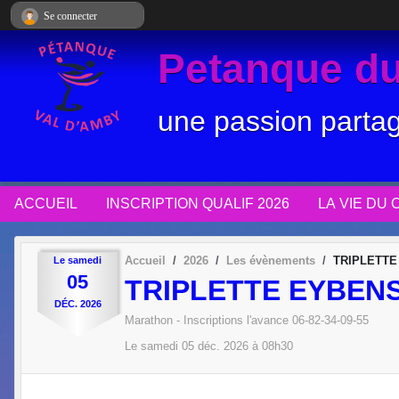
Panneau de gestion des cookies
Se connecter
Petanque du
une passion parta
ACCUEIL
INSCRIPTION QUALIF 2026
LA VIE DU 
Accueil
2026
Les évènements
TRIPLETTE
Le
samedi
05
TRIPLETTE EYBEN
DÉC.
2026
Marathon - Inscriptions l'avance 06-82-34-09-55
Le
samedi
05
déc.
2026
à 08h30