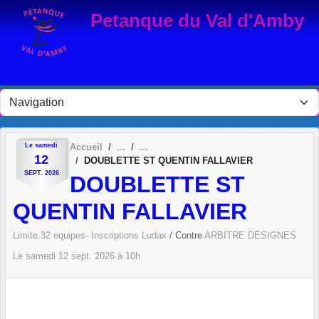
Panneau de gestion des cookies
Petanque du Val d'Amby
Le
samedi
Accueil
12
DOUBLETTE ST QUENTIN FALLAVIER
SEPT.
2026
DOUBLETTE ST
QUENTIN FALLAVIER
Limite 32 equipes- Inscriptions Ludax
/ Contre
ARBITRE DESIGNES
Le
samedi
12
sept.
2026
à 10h